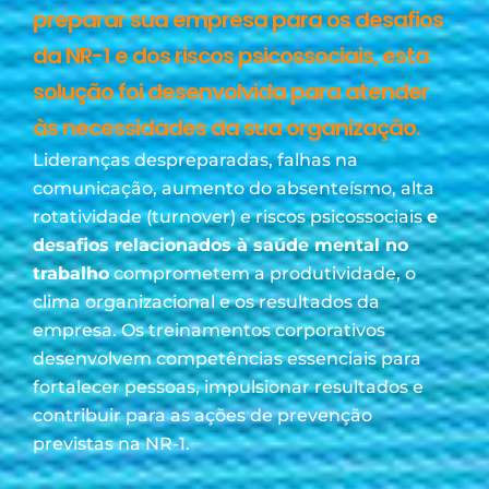
preparar sua empresa para os desafios
da NR-1 e dos riscos psicossociais, esta
solução foi desenvolvida para atender
às necessidades da sua organização.
Lideranças despreparadas, falhas na
comunicação, aumento do absenteísmo, alta
rotatividade (turnover) e riscos psicossociais
e
desafios relacionados à saúde mental no
trabalho
comprometem a produtividade, o
clima organizacional e os resultados da
empresa. Os treinamentos corporativos
desenvolvem competências essenciais para
fortalecer pessoas, impulsionar resultados e
contribuir para as ações de prevenção
previstas na NR-1.