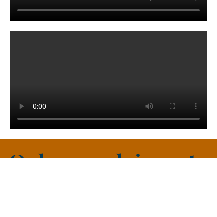
O desenvolvimento
das pessoas começa
com uma decisão!